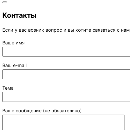
Переключить
Контакты
боковую
панель
Если у вас возник вопрос и вы хотите связаться с на
и
навигацию
Ваше имя
Ваш e-mail
Тема
Ваше сообщение (не обязательно)