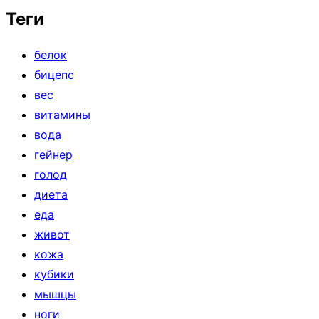
Теги
белок
бицепс
вес
витамины
вода
гейнер
голод
диета
еда
живот
кожа
кубики
мышцы
ноги