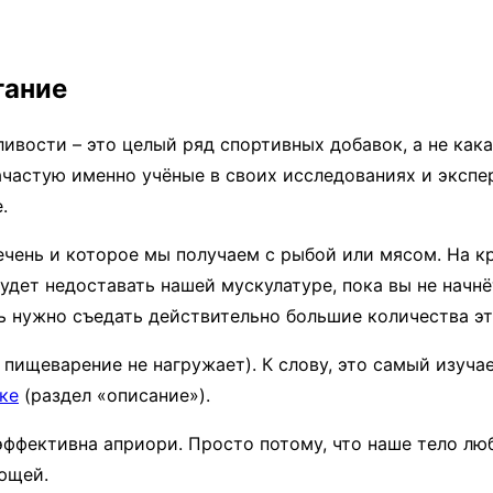
тание
ивости – это целый ряд спортивных добавок, а не как
частую именно учёные в своих исследованиях и экспер
.
печень и которое мы получаем с рыбой или мясом. На 
будет недоставать нашей мускулатуре, пока вы не начн
нь нужно съедать действительно большие количества э
 пищеварение не нагружает). К слову, это самый изуча
ке
(раздел «описание»).
 эффективна априори. Просто потому, что наше тело лю
ющей.