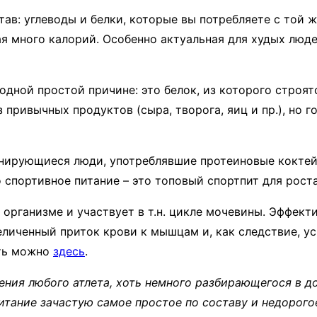
ав: углеводы и белки, которые вы потребляете с той ж
ая много калорий. Особенно актуальная для худых люд
дной простой причине: это белок, из которого строят
 привычных продуктов (сыра, творога, яиц и пр.), но г
енирующиеся люди, употреблявшие протеиновые коктей
о спортивное питание – это топовый спортпит для рос
м организме и участвует в т.н. цикле мочевины. Эффек
еличенный приток крови к мышцам и, как следствие, ус
ать можно
здесь
.
ения любого атлета, хоть немного разбирающегося в д
тание зачастую самое простое по составу и недорого