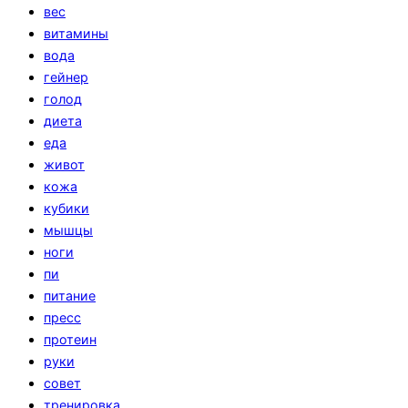
вес
витамины
вода
гейнер
голод
диета
еда
живот
кожа
кубики
мышцы
ноги
пи
питание
пресс
протеин
руки
совет
тренировка