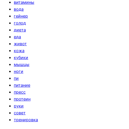
витамины
вода
гейнер
голод
диета
еда
живот
кожа
кубики
мышцы
ноги
пи
питание
пресс
протеин
руки
совет
тренировка