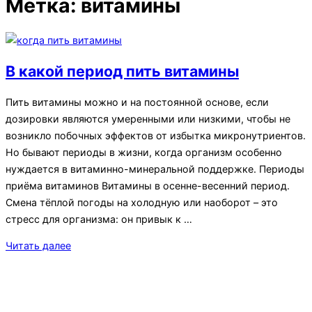
Метка:
витамины
панель
и
навигацию
В какой период пить витамины
Пить витамины можно и на постоянной основе, если
дозировки являются умеренными или низкими, чтобы не
возникло побочных эффектов от избытка микронутриентов.
Но бывают периоды в жизни, когда организм особенно
нуждается в витаминно-минеральной поддержке. Периоды
приёма витаминов Витамины в осенне-весенний период.
Смена тёплой погоды на холодную или наоборот – это
стресс для организма: он привык к …
«В
Читать далее
какой
период
пить
витамины»