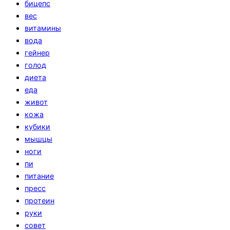
бицепс
вес
витамины
вода
гейнер
голод
диета
еда
живот
кожа
кубики
мышцы
ноги
пи
питание
пресс
протеин
руки
совет