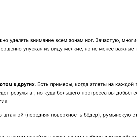
ужно уделять внимание всем зонам ног. Зачастую, мног
вершенно упуская из виду мелкие, но не менее важные
отом в других
. Есть примеры, когда атлеты на каждой
ет результат, но куда большего прогресса вы добьёте
гие.
 штангой (передняя поверхность бёдер), румынскую ст
а, а затем перейти к следующему набору движений: ст