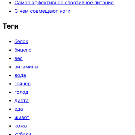
Самое эффективное спортивное питание
С чем совмещают ноги
Теги
белок
бицепс
вес
витамины
вода
гейнер
голод
диета
еда
живот
кожа
кубики