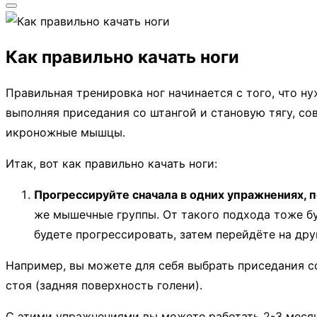
Переключить
боковую
Как правильно качать ноги
панель
и
Правильная тренировка ног начинается с того, что н
навигацию
выполняя приседания со штангой и становую тягу, со
икроножные мышцы.
Итак, вот как правильно качать ноги:
Прогрессируйте сначала в одних упражнениях, п
же мышечные группы. От такого подхода тоже буд
будете прогрессировать, затем перейдёте на дру
Например, вы можете для себя выбрать приседания со
стоя (задняя поверхность голени).
С этими упражнениями вы можете работать 2-3 месяц